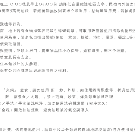
上10:00後及早上08:00前 請降低音量維護社區安寧，民宿內外請勿
1萬至5萬元罰鍰，若經屢勸無效則要求立即退房，恕無退還房費，若被處
控飛機等行為。
清潔，地上若有食物掉落容易吸引蟑螂螞蟻，可取用吸塵器使用清除食物殘
使用為主，請勿私自攜出帶離(例如：枕頭、棉被、浴巾、電器、擺設…等
市價索取賠償。
視與照明，並鎖上房門，貴重物品請小心保管，如有遺失，則不予理賠。
意幼童及長者安全。
入住本館以外的人參觀。
仍保有公共區域進出與維護管理之權利。
、『火鍋』 煮食，請勿使用 煎、炒、炸類，如使用鍋碗瓢盆等，餐具使
房開伙，限「蒸煮食／火鍋」，禁止煎肉、炒菜、炸魚類重油煙料理
手洗／手洗／手洗清洗乾淨，請勿使用洗碗機設備（程序太久）
程／全程）開啟抽油煙機，避免油煙被冷氣空調吸入
元租用費。烤肉場地使用，請遵守垃圾分類與烤肉場地環境清潔(包含使用廚