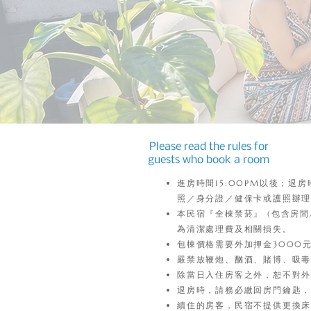
Please read the rules for
guests who book a room
進房時間15:00PM以後；退
照／身分證／健保卡或護照辦理住
本民宿『全棟禁菸』 (包含房
為清潔處理費及相關損失。
包棟價格需要外加押金3000
嚴禁放鞭炮、酗酒、賭博、吸
除當日入住房客之外，恕不對
退房時，請務必繳回房門鑰匙，
續住的房客，民宿不提供更換