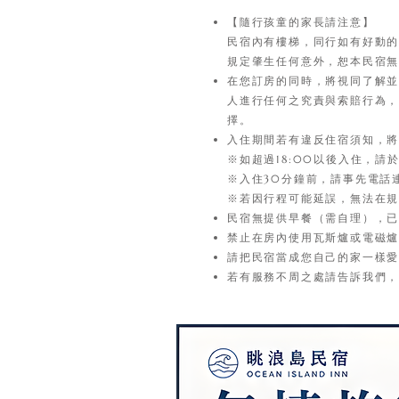
【隨行孩童的家長請注意】
民宿內有樓梯，同行如有好動
規定肇生任何意外，恕本民宿
在您訂房的同時，將視同了解
人進行任何之究責與索賠行為
擇。
入住期間若有違反住宿須知，
※如超過18:00以後入住，
※入住30分鐘前，請事先電話
※若因行程可能延誤，無法在
民宿無提供早餐（需自理），
禁止在房內使用瓦斯爐或電磁
請把民宿當成您自己的家一樣
若有服務不周之處請告訴我們，