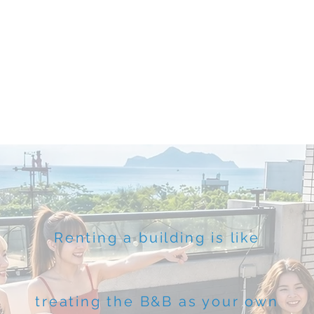
g
ed
t
Inn
Homestay Facilities
Building Booking Information
Renting a building is like
treating the B&B as your own