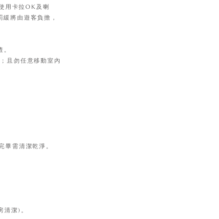
使用卡拉OK及喇
罰緩將由遊客負擔，
渣。
)；且勿任意移動室內
用完畢需清潔乾淨。
房清潔)。