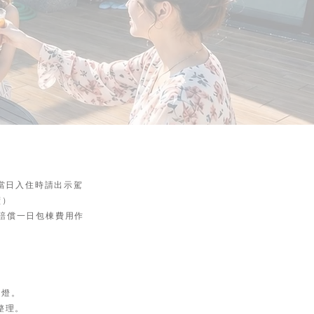
當日入住時請出示駕
續）
須賠償一日包棟費用作
電燈。
整理。