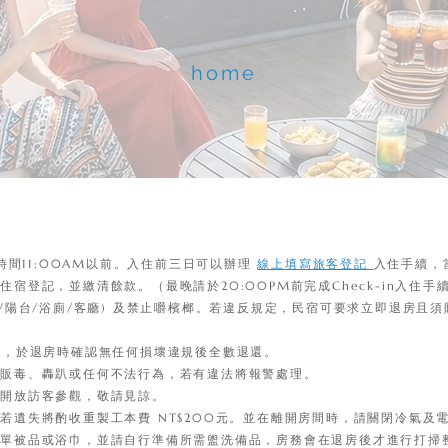
home
房時間11:00AM以前。入住前三日可以辦理
線上填寫旅客登記
入住手續，
宿登記，並繳清餘款。（最晚請於20:00PM前完成Check-in入住手
間/陽台/浴廁/客廳) 及禁止嚼檳榔。若違反規定，民宿可要求立即退房且
元，於退房時確認無任何損壞違規後全數退還。
毒販毒、轟趴或任何不法行為，若有違法將報警處理。
外開放訪客參觀，敬請見諒。
若遺失將酌收重製工本費 NT$200元。並在離開房間時，請關閉冷氣及
床單被品或浴巾，並請自行準備所需盥洗備品，房務會在退房後才進行打掃