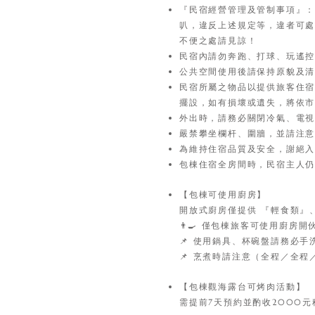
『民宿經營管理及管制事項』：晚
叭，違反上述規定等，違者可處
不便之處請見諒！
民宿內請勿奔跑、打球、玩遙
公共空間使用後請保持原貌及
民宿所屬之物品以提供旅客住宿
擺設，如有損壞或遺失，將依
外出時，請務必關閉冷氣、電
嚴禁攀坐欄杆、圍牆，並請注
為維持住宿品質及安全，謝絕
包棟住宿全房間時，民宿主人
【包棟可使用廚房】
開放式廚房僅提供 『輕食類』
👨‍🍳 僅包棟旅客可使用廚
📌 使用鍋具、杯碗盤請務必
📌 烹煮時請注意（全程／全
【包棟觀海露台可烤肉活動】
需提前7天預約並酌收2000