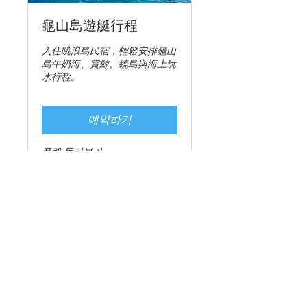
龜山島遊艇行程
入住眺浪島民宿，輕鬆安排龜山
島牛奶海、賞鯨、繞島與海上玩
水行程。
예약하기
플랜 둘러보기
연락처
0970766679
우리를 따르라
© 2025 by 씨사이드 B&B