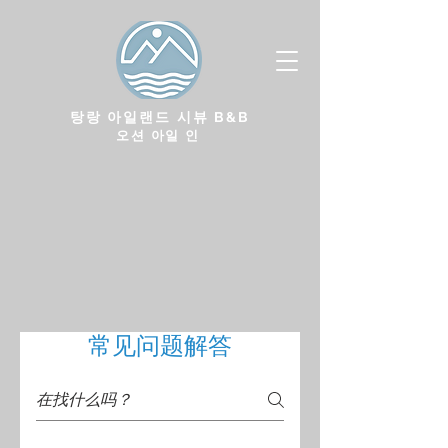
탕랑 아일랜드 시뷰 B&B
오션 아일 인
常见问题解答