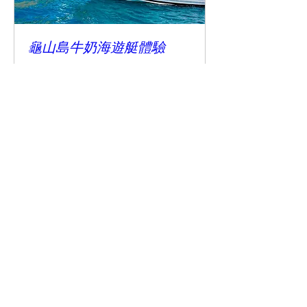
龜山島牛奶海遊艇體驗
請加入眺浪島官方LINE洽詢
了解更多
宜蘭縣頭城鎮濱海路六段51巷1號
booking 退款政策
Follow us
0970766679
© 2025 by Oceanview69 B&B
Powered and secured by
眺浪島民宿