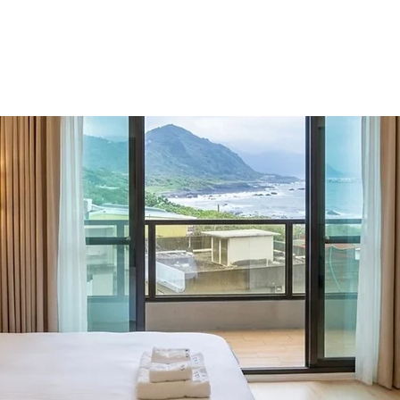
民宿
Inn
宿設施
包棟須知
周邊景點
眺浪島簡介
住宿