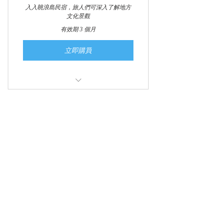
入入眺浪島民宿，旅人們可深入了解地方
文化景觀
有效期 3 個月
立即購買
民宿預訂
宜蘭縣頭城鎮濱海路六段51巷1號
booking 退款政策
Follow us
0970766679
© 2025 by Oceanview69 B&B
Powered and secured by
眺浪島民宿
宜蘭縣合法民宿登記編號：2834