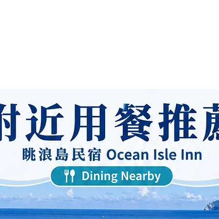
 シ
&B
アイ
民宿施設
家を借りるときの注意事項
予約手順