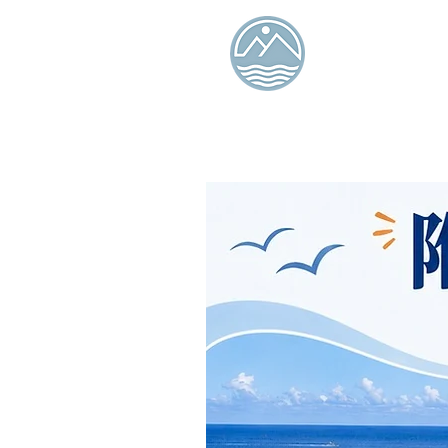
タンラン島
ービュー B
オーシャン 
ル イン
オンライン予約