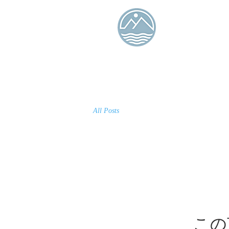
タンラン島
ービュー B
オーシャン 
ル イン
オンライン予約
All Posts
この