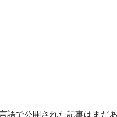
 シ
&B
アイ
民宿施設
家を借りるときの注意事項
予約手順
言語で公開された記事はまだ