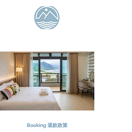
タンラン島 シービュー
B&B
オーシャン アイル イン
Booking 退款政策